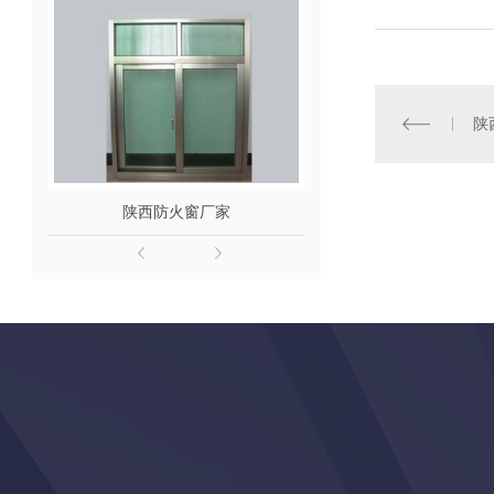
陕
陕西防火窗厂家
防火门定