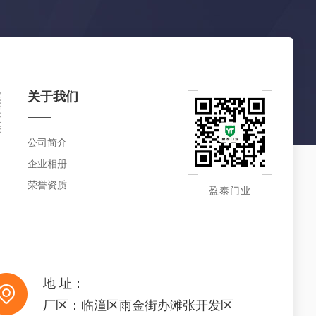
关于我们
 US
公司简介
企业相册
荣誉资质
盈泰门业
地 址：
厂区：临潼区雨金街办滩张开发区