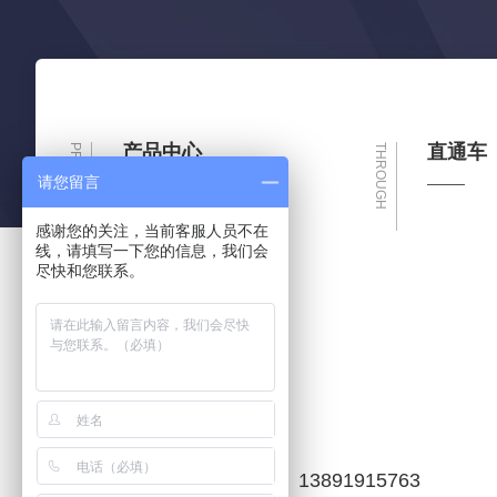
产品中心
直通车
PRODUCT
THROUGH
请您留言
挡烟垂壁
感谢您的关注，当前客服人员不在
线，请填写一下您的信息，我们会
防火卷帘
尽快和您联系。
防火门
防火窗
电 话：
13572834213 13891915763