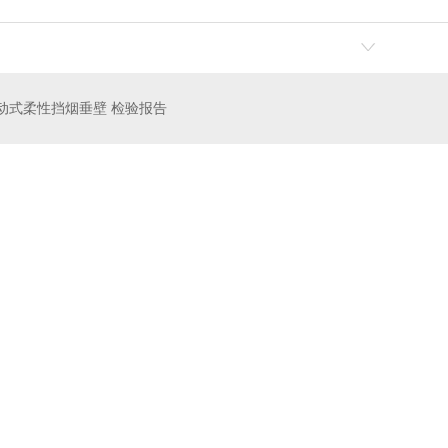
动式柔性挡烟垂壁 检验报告
CONTACT US
联系我们
CONTACT US